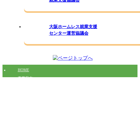
就業支援協議会
大阪ホームレス就業支援
センター運営協議会
HOME
事業案内
支援について
組織概要
愛知ジョブステーション
（愛知ホームレス就業支援事業推進協議会）
〒450-0002 愛知県名古屋市中村区名駅4-15-19大清ビル4階
TEL：
052-569-2801
/ FAX:052-433-1800
Copyright (c) 2026 Aichi Job Station Allrights reserved.